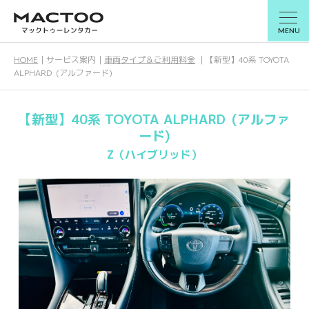
MENU
HOME
｜
サービス案内
｜
車両タイプ＆ご利用料金
｜
【新型】40系 TOYOTA
ALPHARD (アルファード)
【新型】40系 TOYOTA ALPHARD (アルファ
ード)
Z（ハイブリッド）