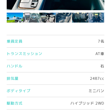
乗員定員
7名
トランスミッション
AT車
ハンドル
右
排気量
2487cc
ボディタイプ
ミニバン
駆動方式
ハイブリッド 2WD