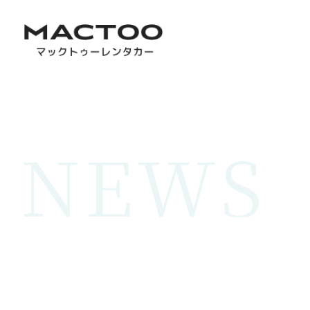
N
E
W
S