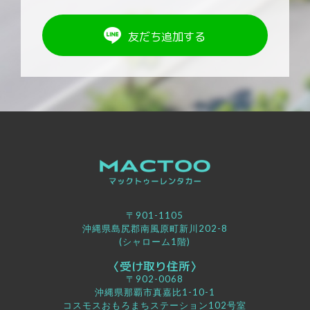
友だち追加する
〒901-1105
沖縄県島尻郡南風原町新川202-8
(シャローム1階)
〈受け取り住所〉
〒902-0068
沖縄県那覇市真嘉比1-10-1
コスモスおもろまちステーション102号室